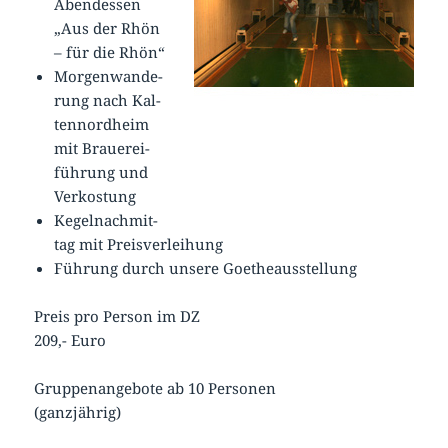
Abend­es­sen
„Aus der Rhön
– für die Rhön“
Mor­gen­wan­de­
rung nach Kal­
ten­n­ord­heim
mit Braue­rei­
füh­rung und
Ver­kos­tung
Ke­gel­nach­mit­
tag mit Preis­ver­lei­hung
Füh­rung durch un­se­re Goe­the­aus­stel­lung
Preis pro Per­son im DZ
209,- Eu­ro
Grup­pen­an­ge­bo­te ab 10 Per­so­nen
(ganz­jäh­rig)