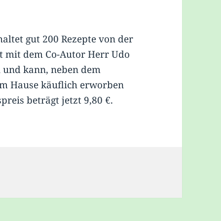
l­tet gut 200 Re­zep­te von der
ist mit dem Co-Autor Herr Udo
 und kann, neben dem
rem Hause käuflich erworben
reis beträgt jetzt 9,80 €.
n