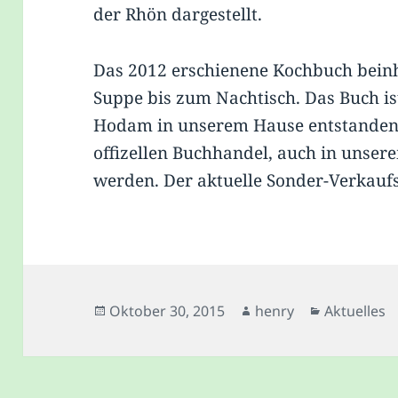
der Rhön dargestellt.
Das 2012 erschienene Koch­buch be­inha
Sup­pe bis zum Nach­tisch. Das Buch 
Hodam in unserem Hause entstanden
offizellen Buchhandel, auch in unse
werden. Der aktuelle Sonder-Verkaufsp
Veröffentlicht
Autor
Kategorie
Oktober 30, 2015
henry
Aktuelles
am