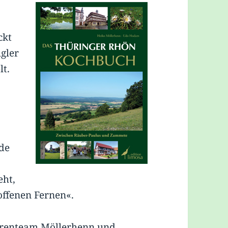
ckt
ügler
lt.
de
eht,
offenen Fernen«.
orenteam Möllerhenn und