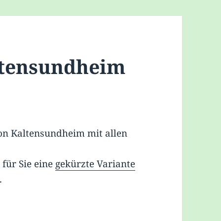
ltensundheim
on Kal­tens­und­heim mit al­len
r für Sie ei­ne
ge­kürz­te Va­ri­an­te
.