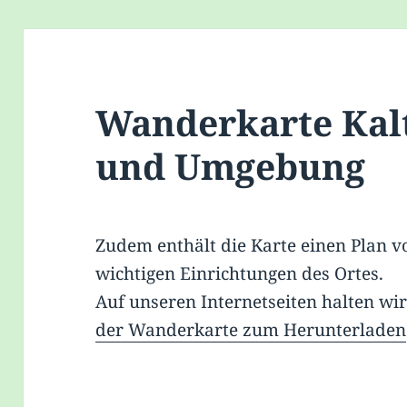
Wanderkarte Ka
und Umgebung
Zu­dem ent­hält die Kar­te ei­nen Plan v
wich­ti­gen Ein­rich­tun­gen des Or­tes.
Auf un­se­ren In­ter­net­sei­ten hal­ten wi
der Wan­der­kar­te zum Her­un­ter­la­den