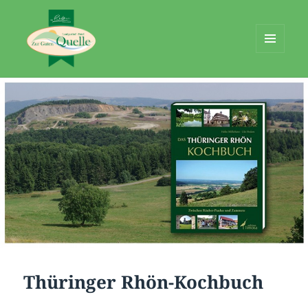
MENÜ
UND
Rhöner Landgasthof-Hotel „Zur
WIDGETS
Guten Quelle“
Thüringer Rhön-Kochbuch